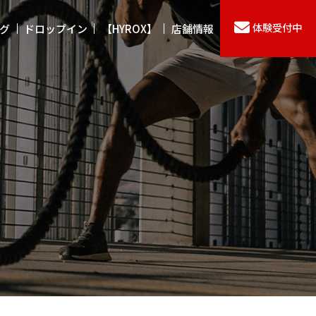
体験
受付中
グ
ドロップイン
【HYROX】
店舗情報